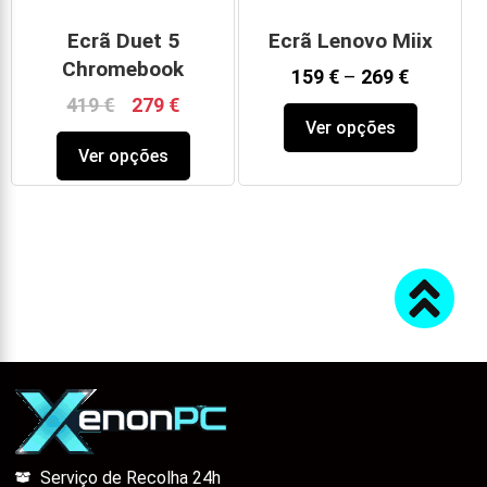
Ecrã Duet 5
Ecrã Lenovo Miix
Chromebook
159
€
–
269
€
419
€
279
€
Ver opções
Ver opções
Serviço de Recolha 24h