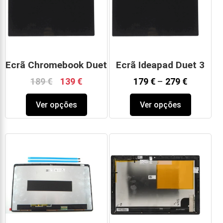
Ecrã Chromebook Duet
Ecrã Ideapad Duet 3
189
€
139
€
179
€
–
279
€
Ver opções
Ver opções