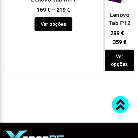
169
€
–
219
€
Lenovo
Tab P12
Ver opções
299
€
–
359
€
Ver
opções