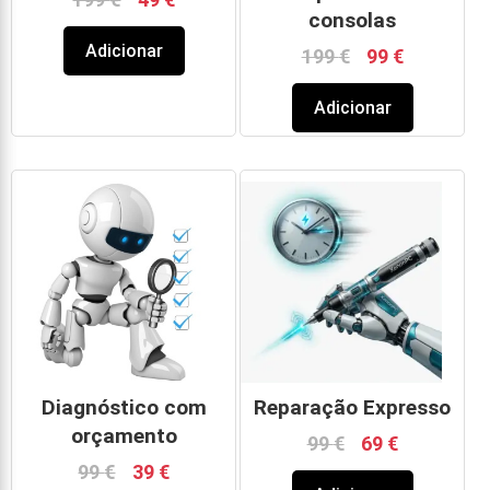
consolas
Adicionar
199
€
99
€
Adicionar
Diagnóstico com
Reparação Expresso
orçamento
99
€
69
€
99
€
39
€