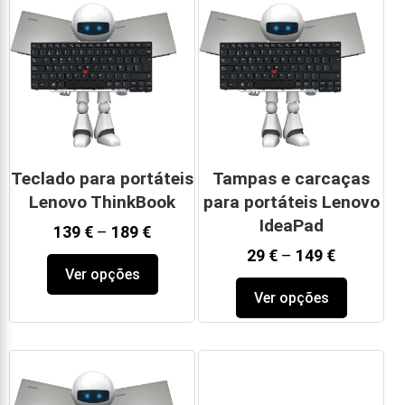
Teclado para portáteis
Tampas e carcaças
Lenovo ThinkBook
para portáteis Lenovo
IdeaPad
139
€
–
189
€
29
€
–
149
€
Ver opções
Ver opções