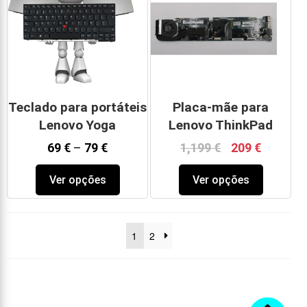
Teclado para portáteis
Placa-mãe para
Lenovo Yoga
Lenovo ThinkPad
69
€
–
79
€
1,199
€
209
€
Ver opções
Ver opções
1
2