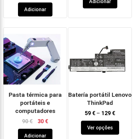
Adicionar
Adicionar
Pasta térmica para
Batería portátil Lenovo
portáteis e
ThinkPad
computadores
59
€
–
129
€
90
€
30
€
Ver opções
Adicionar