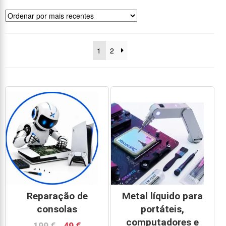
1
2
Reparação de
Metal líquido para
consolas
portáteis,
computadores e
199
€
49
€