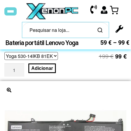
Bateria portátil Lenovo Yoga
59
€
–
99
€
199
€
99
€
Adicionar
🔍