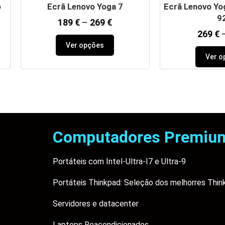
o
Ecrã Lenovo Yoga 7
Ecrã Lenovo Yog
9
189
€
–
269
€
269
€
Ver opções
Ver o
Computadores Premiu
Portáteis com Intel-Ultra-I7 e Ultra-9
Portáteis Thinkpad: Seleção dos melhorres Thin
Servidores e datacenter
Laptops Reacondicionados