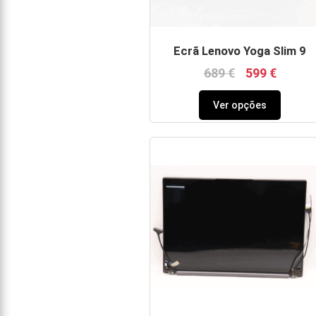
Ecrã Lenovo Yoga Slim 9
689
€
599
€
Ver opções