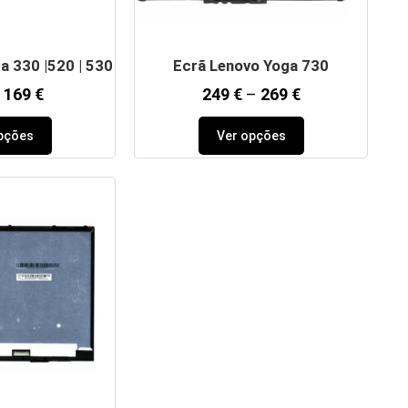
a 330 |520 | 530
Ecrã Lenovo Yoga 730
169
€
249
€
–
269
€
pções
Ver opções