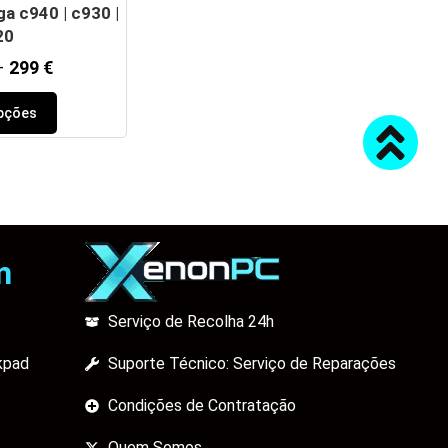
a c940 | c930 |
20
–
299
€
pções
m
Serviço de Recolha 24h
kpad
Suporte Técnico: Serviço de Reparações
Condições de Contratação
Quem Somos