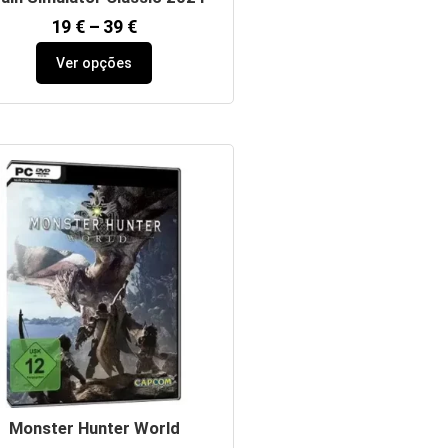
19
€
–
39
€
Ver opções
Monster Hunter World