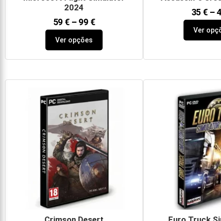
2024
35
€
–
59
€
–
99
€
Ver opç
Ver opções
Crimson Desert
Euro Truck Si