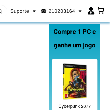
Suporte
☎ 210203164
Compre 1 PC e
ganhe um jogo
Cyberpunk 2077