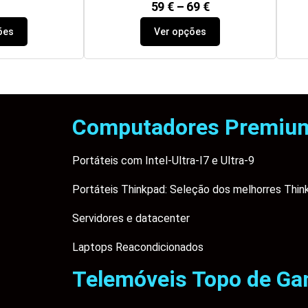
59
€
–
69
€
ões
Ver opções
Computadores Premiu
Portáteis com Intel-Ultra-I7 e Ultra-9
Portáteis Thinkpad: Seleção dos melhorres Thin
Servidores e datacenter
Laptops Reacondicionados
Telemóveis Topo de G