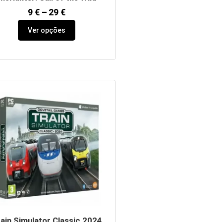
9
€
–
29
€
Ver opções
ain Simulator Classic 2024