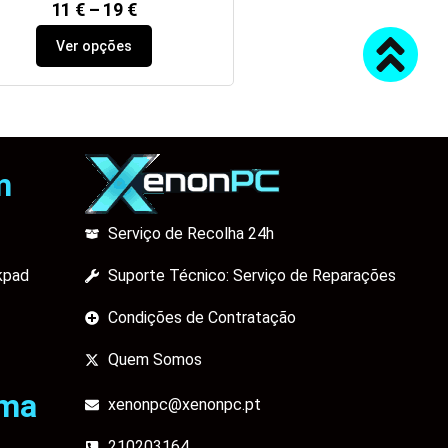
11
€
–
19
€
Ver opções
m
Serviço de Recolha 24h
kpad
Suporte Técnico: Serviço de Reparações
Condições de Contratação
Quem Somos
ama
xenonpc@xenonpc.pt
210203164