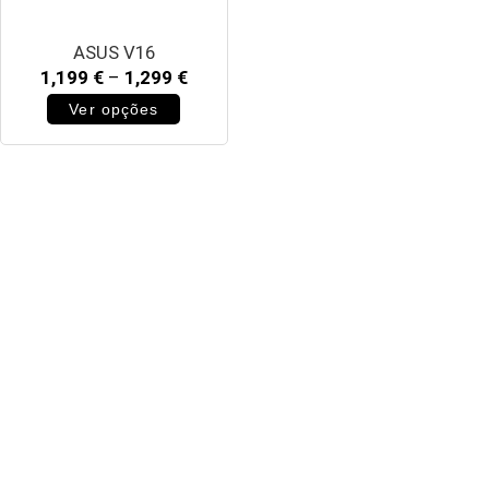
ASUS V16
1,199
€
–
1,299
€
Ver opções