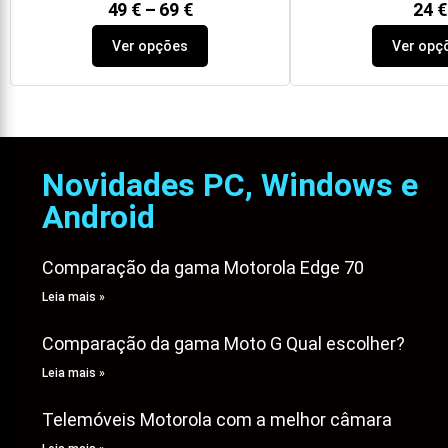
49
€
–
69
€
24
€
Ver opções
Ver opç
Novidades PC, Windows e
Android
Comparação da gama Motorola Edge 70
Leia mais »
Comparação da gama Moto G Qual escolher?
Leia mais »
Telemóveis Motorola com a melhor câmara