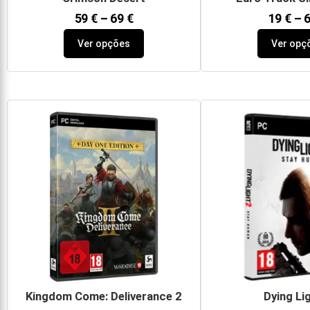
59
€
–
69
€
19
€
–
Ver opções
Ver opç
Kingdom Come: Deliverance 2
Dying Li