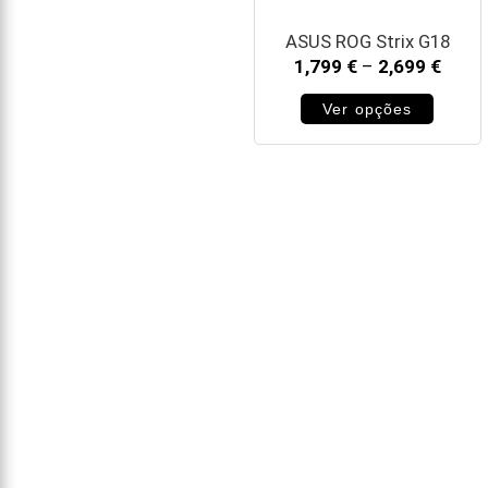
ASUS ROG Strix G18
1,799
€
–
2,699
€
Ver opções