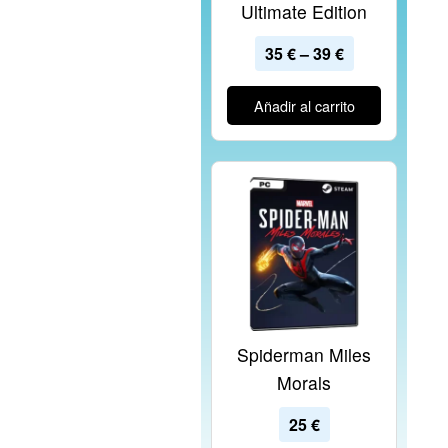
Ultimate Edition
35
€
–
39
€
Añadir al carrito
Spiderman Miles
Morals
25
€