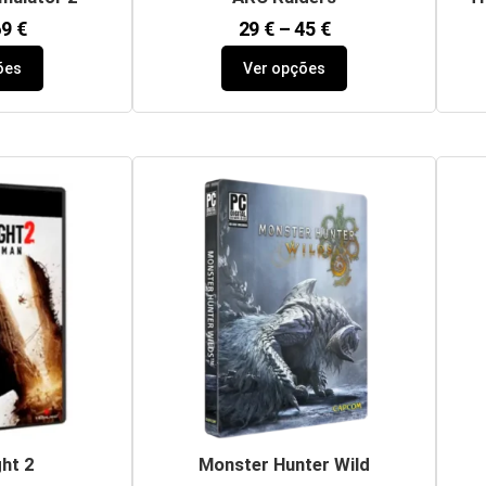
69
€
29
€
–
45
€
ões
Ver opções
ght 2
Monster Hunter Wild