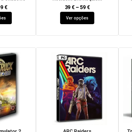
49
€
39
€
–
59
€
ões
Ver opções
mulator 2
ARC Raiders
Tr