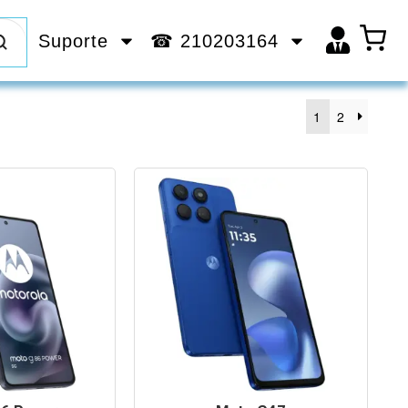
Suporte
☎ 210203164
1
2