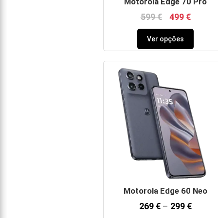
Motorola Edge 70 Pro
599
€
499
€
Ver opções
Motorola Edge 60 Neo
269
€
–
299
€