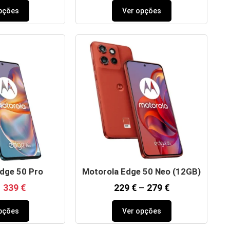
pções
Ver opções
dge 50 Pro
Motorola Edge 50 Neo (12GB)
339
€
229
€
–
279
€
pções
Ver opções