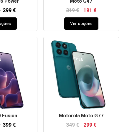
6 Power
Moto G47
–
299
€
319
€
191
€
pções
Ver opções
 Fusion
Motorola Moto G77
–
399
€
349
€
299
€