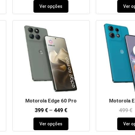
Ver opções
Ver o
Motorola Edge 60 Pro
Motorola E
399
€
–
449
€
499
€
Ver opções
Ver o