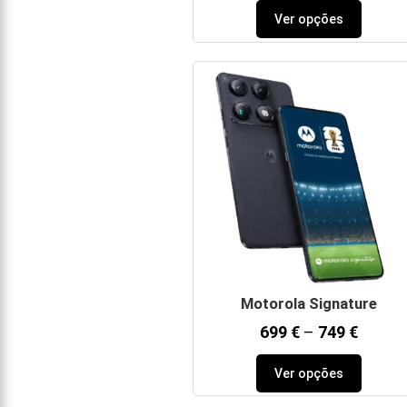
Ver opções
Motorola Signature
699
€
–
749
€
Ver opções