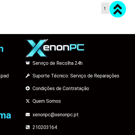
1
2
m
Serviço de Recolha 24h
kpad
Suporte Técnico: Serviço de Reparações
Condições de Contratação
Quem Somos
ama
xenonpc@xenonpc.pt
210203164