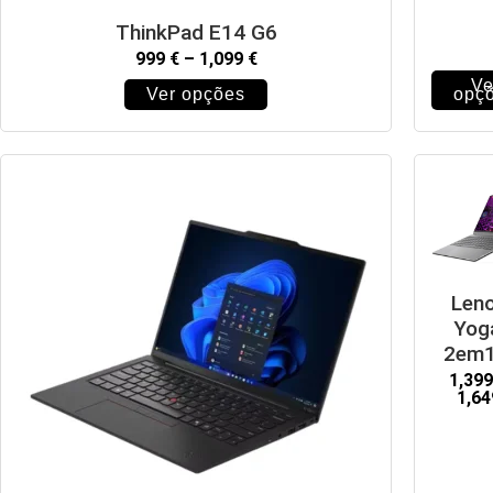
ThinkPad E14 G6
999
€
–
1,099
€
Ve
Ver opções
opç
Len
Yog
2em1
1,39
1,6