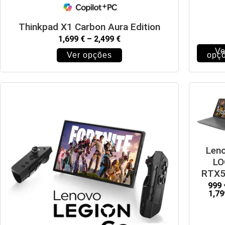
Thinkpad X1 Carbon Aura Edition
1,699
€
–
2,499
€
Ve
Ver opções
opç
Len
LO
RTX5
999
1,7