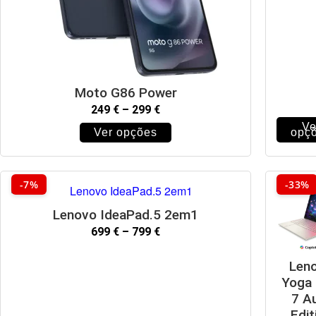
Moto G86 Power
249
€
–
299
€
Ve
Ver opções
opç
-7%
-33%
Lenovo IdeaPad.5 2em1
699
€
–
799
€
Len
Yoga 
7 A
Edit