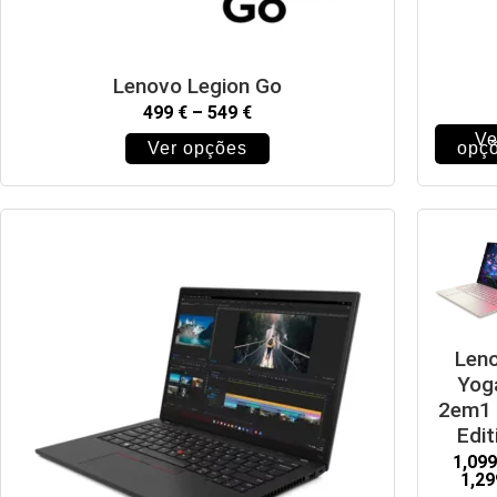
Lenovo Legion Go
499
€
–
549
€
Ve
Ver opções
opç
Len
Yog
2em1 
Edit
1,09
1,2