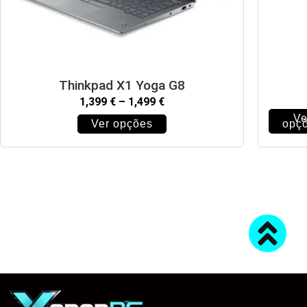
Thinkpad X1 Yoga G8
1,399
€
–
1,499
€
Ve
Ver opções
opç