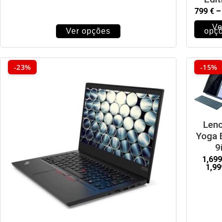
799
€
–
Ve
Ver opções
opç
-23%
-15%
Len
Yoga 
9
1,69
1,9