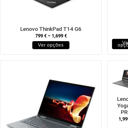
Lenovo ThinkPad T14 G6
799
€
–
1,699
€
Ve
Ver opções
opç
Len
Yoga
PR
1,9