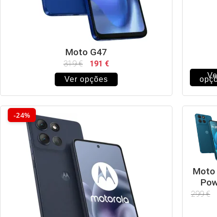
Moto G47
319
€
191
€
Ve
Ver opções
opç
-24%
Moto
Pow
299
€