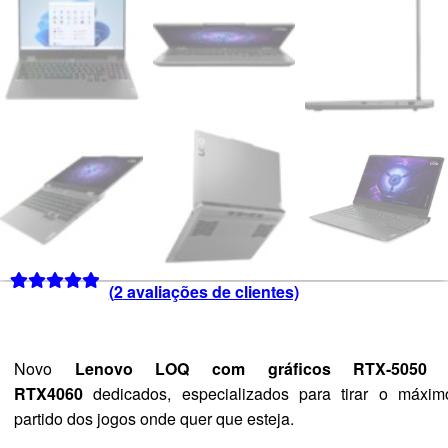
(
2
avaliações de clientes)
Classificado
1
com
5.00
em
5 com base
Novo
Lenovo LOQ com gráficos RTX-5050 
em
RTX4060
dedicados, especializados para tirar o máxim
classificação
partido dos jogos onde quer que esteja.
de cliente