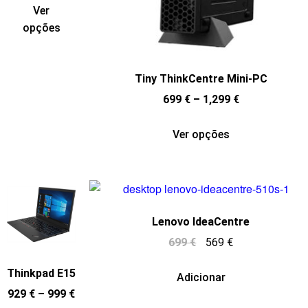
Ver
opções
Tiny ThinkCentre Mini-PC
699
€
–
1,299
€
Ver opções
Lenovo IdeaCentre
699
€
569
€
Thinkpad E15
Adicionar
929
€
–
999
€