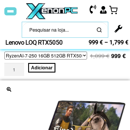
Lenovo LOQ RTX5050
999
€
–
1,799
€
1,099
€
999
€
Adicionar
🔍