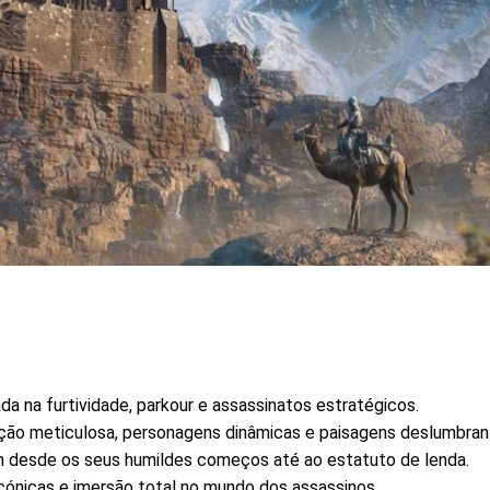
ada na furtividade, parkour e assassinatos estratégicos.
ção meticulosa, personagens dinâmicas e paisagens deslumbran
m desde os seus humildes começos até ao estatuto de lenda.
icónicas e imersão total no mundo dos assassinos.