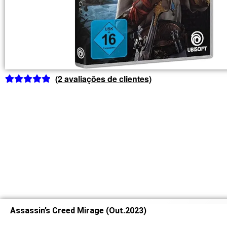
(
2
avaliações de clientes)
Classificado
1
com
5.00
em
5 com base
em
classificação
de cliente
Assassin’s Creed Mirage (Out.2023)