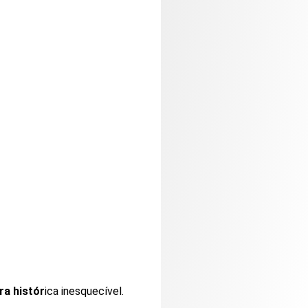
ra histór
ica inesquecível.