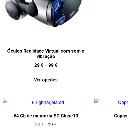
Óculos Realidade Virtual com som e
vibração
29
€
–
99
€
Ver opções
64 Gb de memoria SD Clase10
Capas 
23
€
19
€