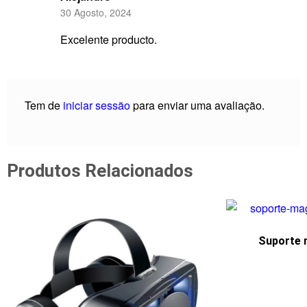
Avaliação
5
30 Agosto, 2024
de 5
Excelente producto.
Tem de
iniciar sessão
para enviar uma avaliação.
Produtos Relacionados
Suporte 