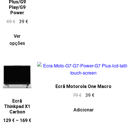
Plus/G9
Play/G9
Power
49
€
39
€
Ver
opções
Ecrã Motorola One Macro
79
€
39
€
Ecrã
Thinkpad X1
Adicionar
Carbon
129
€
–
169
€