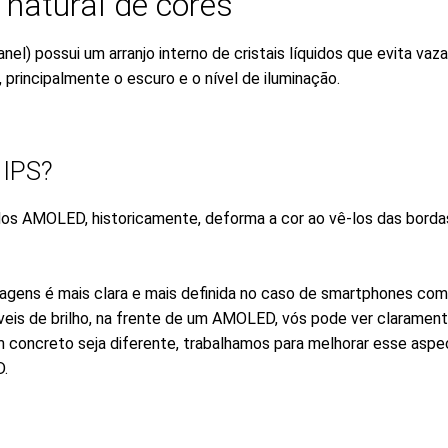
natural de cores
el) possui um arranjo interno de cristais líquidos que evita vaz
 principalmente o escuro e o nível de iluminação.
 IPS?
 dos AMOLED, historicamente, deforma a cor ao vê-los das bordas
magens é mais clara e mais definida no caso de smartphones com 
íveis de brilho, na frente de um AMOLED, vós pode ver clarament
 concreto seja diferente, trabalhamos para melhorar esse asp
D.