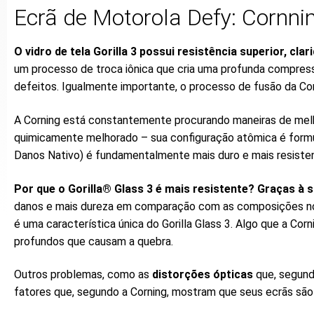
Ecrã de Motorola Defy: Cornnin
O vidro de tela Gorilla 3 possui resistência superior, clar
um processo de troca iônica que cria uma profunda compress
defeitos. Igualmente importante, o processo de fusão da Cor
A Corning está constantemente procurando maneiras de melhora
quimicamente melhorado – sua configuração atômica é formul
Danos Nativo) é fundamentalmente mais duro e mais resisten
Por que o Gorilla® Glass 3 é mais resistente? Graças à
danos e mais dureza em comparação com as composições normai
é uma característica única do Gorilla Glass 3. Algo que a Cor
profundos que causam a quebra.
Outros problemas, como as
distorções ópticas
que, segundo
fatores que, segundo a Corning, mostram que seus ecrãs sã