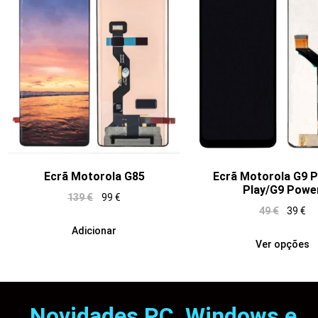
Ecrã Motorola G85
Ecrã Motorola G9 P
Play/G9 Powe
139
€
99
€
49
€
39
€
Adicionar
Ver opções
Novidades PC, Windows e