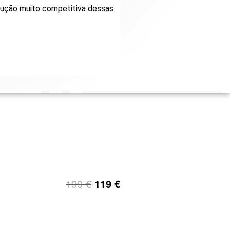
olução muito competitiva dessas
199
€
119
€