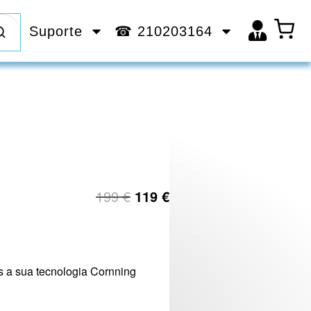
Suporte
☎ 210203164
199
€
119
€
 a sua tecnologia Cornning