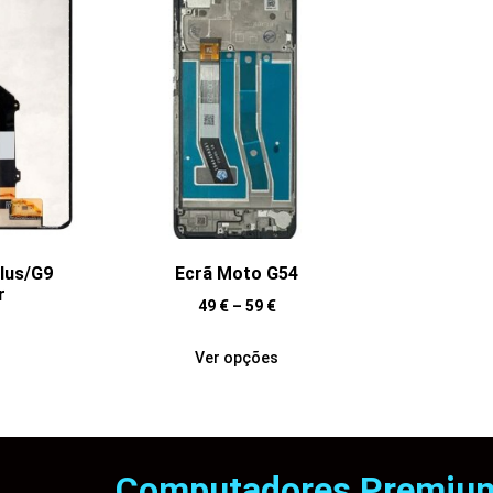
lus/G9
Ecrã Moto G54
r
49
€
–
59
€
Ver opções
Computadores Premiu