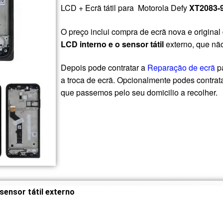
LCD + Ecrã tátil para Motorola Defy
XT2083-
O preço inclui compra de ecrã nova e original
LCD interno e o sensor tátil
externo, que nã
Depois pode contratar a
Reparação de ecrã
pa
a troca de ecrã. Opcionalmente podes contrat
que passemos pelo seu domicilio a recolher.
 sensor tátil externo