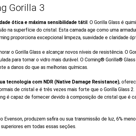
g Gorilla 3
idade ótica e máxima sensibilidade tátil
. O Gorilla Glass é qu
ão na superfície do cristal. Esta camada age como uma armadur
ning proporciona excepcional limpeza, suavidade e claridade ópt
r o Gorilla Glass e alcançar novos níveis de resistência. O Gor
ada para tornar o vidro mais durável. O Corning® Gorilla® Glas
te a danos do que as melhorias químicas.
 sua tecnologia com NDR (Native Damage Resistance)
, ofere
s de cristal e é três vezes mais forte que o Gorilla Glass 2. 
ning é capaz de fornecer devido à composição de cristal que é ca
 Evenson, produzem safira ou sua transmissão de luz, 6% menos 
o superiores em todas essas seções.