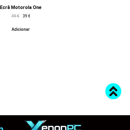
Ecrã Motorola One
49
€
39
€
Adicionar
m