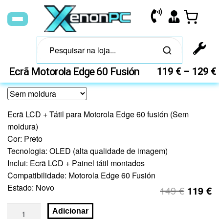
Ecrã Motorola Edge 60 Fusión
119
€
–
129
€
Ecrã LCD + Tátil para Motorola Edge 60 fusión (Sem
moldura)
Cor: Preto
Tecnologia: OLED (alta qualidade de imagem)
Inclui: Ecrã LCD + Painel tátil montados
Compatibilidade: Motorola Edge 60 Fusión
Estado: Novo
149
€
119
€
Adicionar