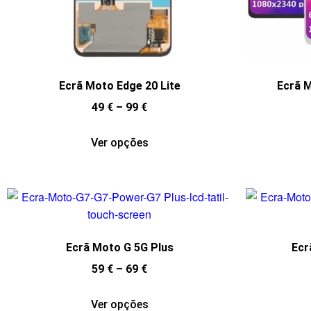
Ecrã Moto Edge 20 Lite
Ecrã M
49
€
–
99
€
Ver opções
Ecrã Moto G 5G Plus
Ecr
59
€
–
69
€
Ver opções