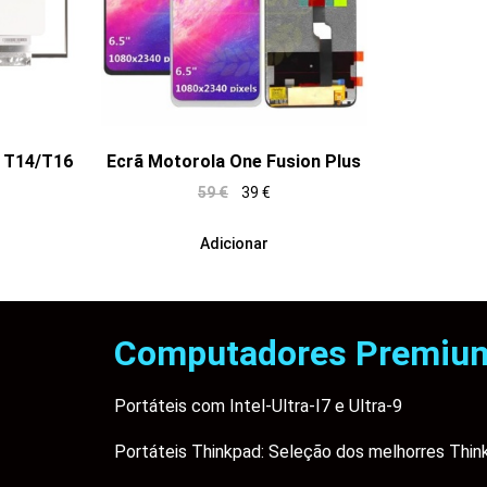
d T14/T16
Ecrã Motorola One Fusion Plus
59
€
39
€
Adicionar
Computadores Premiu
Portáteis com Intel-Ultra-I7 e Ultra-9
Portáteis Thinkpad: Seleção dos melhorres Thin