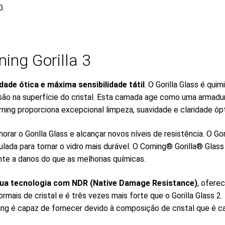
D.
ing Gorilla 3
idade ótica e máxima sensibilidade tátil
. O Gorilla Glass é qu
ão na superfície do cristal. Esta camada age como uma armadur
ning proporciona excepcional limpeza, suavidade e claridade ópt
r o Gorilla Glass e alcançar novos níveis de resistência. O Gor
ada para tornar o vidro mais durável. O Corning® Gorilla® Glas
te a danos do que as melhorias químicas.
 sua tecnologia com NDR (Native Damage Resistance)
, ofere
s de cristal e é três vezes mais forte que o Gorilla Glass 2. 
ning é capaz de fornecer devido à composição de cristal que é ca