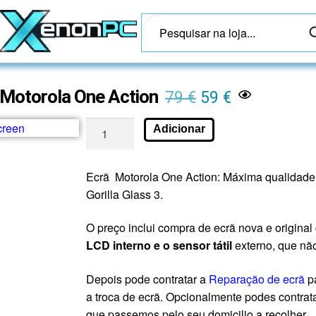
 Motorola One Action
79
€
59
€
Adicionar
Ecrã Motorola One Action: Máxima qualidade 
Gorilla Glass 3.
O preço inclui compra de ecrã nova e original
LCD interno e o sensor tátil
externo, que nã
Depois pode contratar a
Reparação de ecrã
pa
a troca de ecrã. Opcionalmente podes contrat
que passemos pelo seu domicilio a recolher.