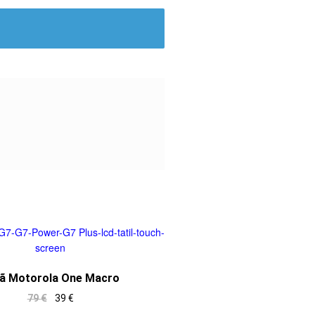
ã Motorola One Macro
79
€
39
€