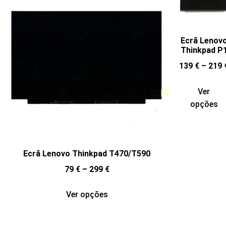
Ecrã Lenov
Thinkpad P
139
€
–
219
Ver
opções
Ecrã Lenovo Thinkpad T470/T590
79
€
–
299
€
Ver opções