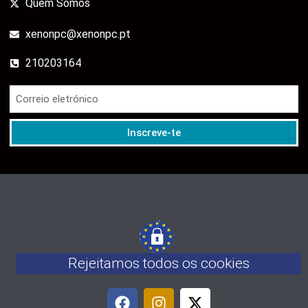
Quem Somos
xenonpc@xenonpc.pt
210203164
Inscreve-te
Rejeitamos todos os cookies