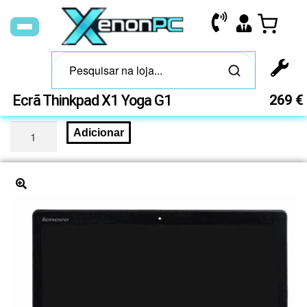
Ecrã Thinkpad X1 Yoga G1
269
€
Adicionar
🔍