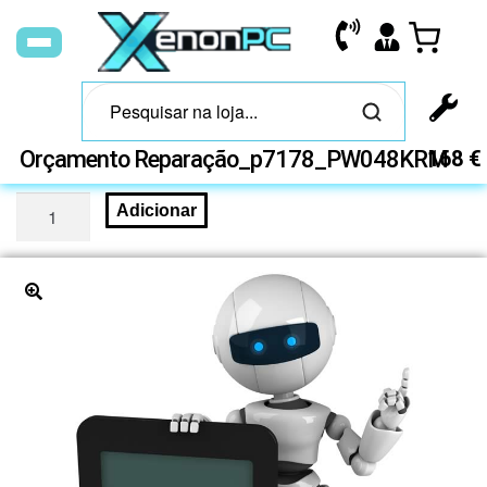
Orçamento Reparação_p7178_PW048KRM
168
€
Adicionar
🔍