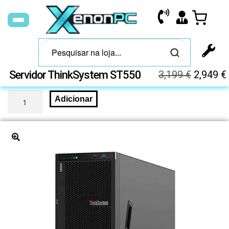
Servidor ThinkSystem ST550
3,199
€
2,949
€
Adicionar
🔍