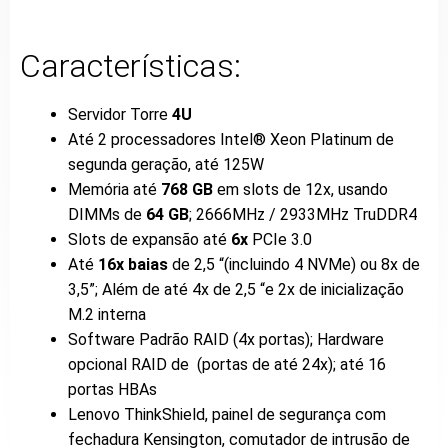
Características:
Servidor Torre
4U
Até 2 processadores Intel® Xeon Platinum de
segunda geração, até 125W
Memória até
768 GB
em slots de 12x, usando
DIMMs de
64 GB
; 2666MHz / 2933MHz TruDDR4
Slots de expansão até
6x
PCIe 3.0
Até
16x baias
de 2,5 “(incluindo 4 NVMe) ou 8x de
3,5”; Além de até 4x de 2,5 “e 2x de inicialização
M.2 interna
Software Padrão RAID (4x portas); Hardware
opcional RAID de (portas de até 24x); até 16
portas HBAs
Lenovo ThinkShield, painel de segurança com
fechadura Kensington, comutador de intrusão de