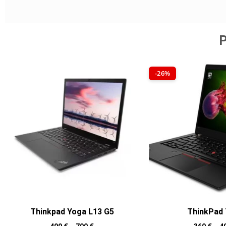
P
-26%
Thinkpad Yoga L13 G5
ThinkPad