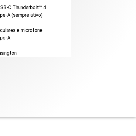
 USB-C Thunderbolt™ 4
ype-A (sempre ativo)
iculares e microfone
ype-A
nsington