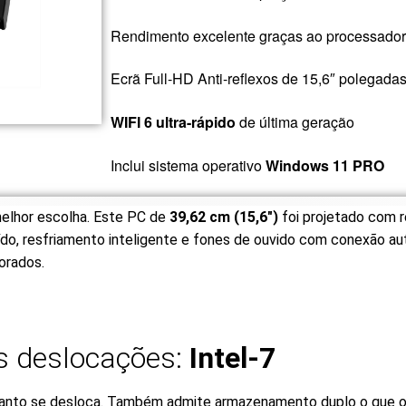
Rendimento excelente graças ao processado
Ecrã Full-HD Anti-reflexos de 15,6″ polegada
WIFI 6 ultra-rápido
de última geração
Inclui sistema operativo
Windows 11 PRO
 melhor escolha. Este PC de
39,62 cm (15,6″)
foi projetado com r
do, resfriamento inteligente e fones de ouvido com conexão au
orados.
s deslocações:
Intel-7
uanto se desloca. Também admite armazenamento duplo o que o