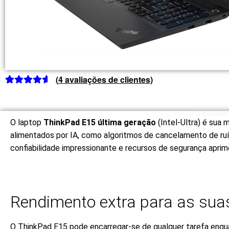
(
4
avaliações de clientes)
Classificado
3
com
4.67
em
5 com base
O laptop
ThinkPad E15 última geração
(Intel-Ultra) é sua
em
alimentados por IA, como algoritmos de cancelamento de ruí
classificaçõe
confiabilidade impressionante e recursos de segurança aprim
s de clientes
Rendimento extra para as sua
O ThinkPad E15 pode encarregar-se de qualquer tarefa enq