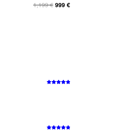
1,199
€
999
€
Avaliação
5
de 5
Avaliação
5