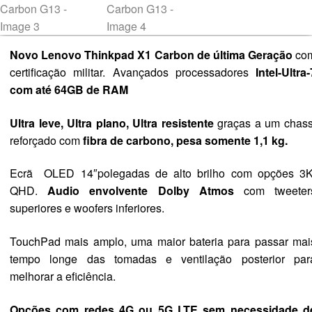
Novo Lenovo Thinkpad X1 Carbon de última Geração
co
certificação militar. Avançados
processadores
Intel-Ultra-
com
até 64GB de RAM
Ultra leve, Ultra plano, Ultra resistente
graças a um chass
reforçado com
fibra de carbono, pesa somente 1,1 kg.
Ecrã OLED 14″polegadas de alto brilho com opções 3K
QHD.
Audio envolvente Dolby Atmos
com tweeter
superiores e woofers inferiores.
TouchPad mais amplo, uma maior bateria para passar mai
tempo longe das tomadas e ventilação posterior par
melhorar a eficiência.
Opções com redes 4G ou 5G LTE sem necessidade d