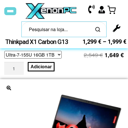
Thinkpad X1 Carbon G13
1,299
€
–
1,999
€
2,549
€
1,649
€
Adicionar
🔍