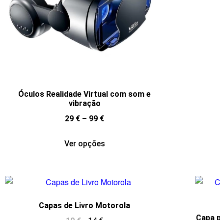
Óculos Realidade Virtual com som e
vibração
29
€
–
99
€
Ver opções
Capas de Livro Motorola
Capa p