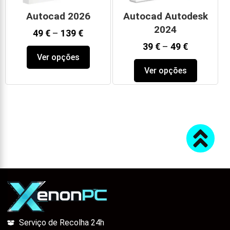
Autocad 2026
Autocad Autodesk
2024
49
€
–
139
€
39
€
–
49
€
Ver opções
Ver opções
Serviço de Recolha 24h