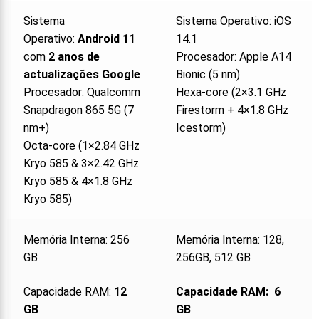
Sistema
Sistema Operativo: iOS
Operativo:
Android 11
14.1
com
2 anos de
Procesador: Apple A14
actualizações Google
Bionic (5 nm)
Procesador: Qualcomm
Hexa-core (2×3.1 GHz
Snapdragon 865 5G (7
Firestorm + 4×1.8 GHz
nm+)
Icestorm)
Octa-core (1×2.84 GHz
Kryo 585 & 3×2.42 GHz
Kryo 585 & 4×1.8 GHz
Kryo 585)
Memória Interna: 256
Memória Interna: 128,
GB
256GB, 512 GB
Capacidade RAM:
12
Capacidade RAM: 6
GB
GB