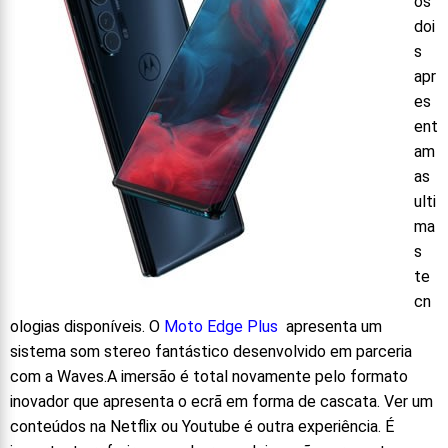
os
doi
s
apr
es
ent
am
as
ulti
ma
s
te
cn
ologias disponíveis. O
Moto Edge Plus
apresenta um
sistema som stereo fantástico desenvolvido em parceria
com a Waves.A imersão é total novamente pelo formato
inovador que apresenta o ecrã em forma de cascata. Ver um
conteúdos na Netflix ou Youtube é outra experiência. É