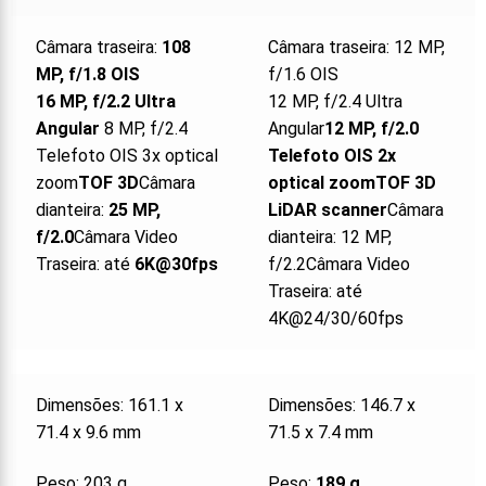
Câmara traseira:
108
Câmara traseira: 12 MP,
MP, f/1.8 OIS
f/1.6 OIS
16 MP, f/2.2
Ultra
12 MP, f/2.4 Ultra
Angular
8 MP, f/2.4
Angular
12 MP, f/2.0
Telefoto OIS 3x optical
Telefoto OIS 2x
zoom
TOF 3D
Câmara
optical zoom
TOF 3D
dianteira:
25 MP,
LiDAR scanner
Câmara
f/2.0
Câmara Video
dianteira: 12 MP,
Traseira: até
6K@30fps
f/2.2Câmara Video
Traseira: até
4K@24/30/60fps
Dimensões: 161.1 x
Dimensões: 146.7 x
71.4 x 9.6 mm
71.5 x 7.4 mm
Peso: 203 g
Peso:
189 g