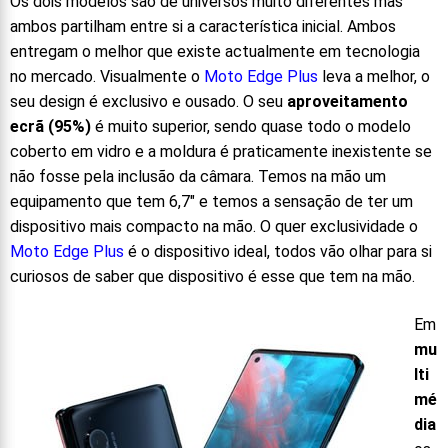
Os dois modelos são de universos muito diferentes mas
ambos partilham entre si a característica inicial. Ambos
entregam o melhor que existe actualmente em tecnologia
no mercado. Visualmente o
Moto Edge Plus
leva a melhor, o
seu design é exclusivo e ousado. O seu
aproveitamento
ecrã (95%)
é muito superior, sendo quase todo o modelo
coberto em vidro e a moldura é praticamente inexistente se
não fosse pela inclusão da câmara. Temos na mão um
equipamento que tem 6,7″ e temos a sensação de ter um
dispositivo mais compacto na mão. O quer exclusividade o
Moto Edge Plus
é o dispositivo ideal, todos vão olhar para si
curiosos de saber que dispositivo é esse que tem na mão.
Em
mu
lti
mé
dia