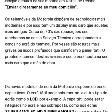
indique debaixo da sua morada em Notas de Pedido
“Enviar diretamente ao meu domicilio”.
Os telemóveis da Motorola dispõem de tecnologias mais
modernas e por isso tem um display mais caro que aqueles
mais antigos. Cerca de 30% das reparações que
recebemos no nosso Serviço Técnico correspondem a
danos no ecrã do terminal. Por vezes são roturas mais
graves ou riscos profundos que danificam o painel tátil. O
problema comum destas avarias é que o ecrã costuma ser
mais caro que a mão de obra.
Os novos modelos de ecrã da Motorola dispõem de ecrãs
capacitivos. O ecrã tátil pode sobrepor-se a outro tipo de
ecrãs como o
LCD
, por exemplo. A capa tátil pode estar
integrada no ecrã e não sobreposta, como nos ecrãs
SUPER AMOLED,
HD SUPER AMOLED
ou ecrãs retina. Os