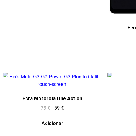
Ecr
Ecrã Motorola One Action
79
€
59
€
Adicionar