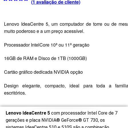
(
1
avaliação de cliente)
Classificado
1
com
5.00
em
5 com base
Lenovo IdeaCentre 5, um computador de torre ou de mes
em
muito poderoso e a um preço acessível.
classificação
de cliente
Processador IntelCore 10ª ou 11ª geração
16GB de RAM e Disco de 1TB (1000GB)
Cartão gráfico dedicada NVIDIA opção
Design elegante, compacto, ideal para toda a familia
escritórios.
Lenovo IdeaCentre 5
com processador Intel Core de 7
gerações e placa NVIDIA® GeForce® GT 730, os
sistemas IdeaCentre 510 e 510S são a combinação