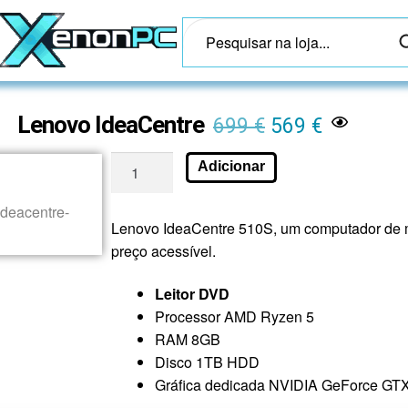
Lenovo IdeaCentre
699
€
569
€
Adicionar
Lenovo IdeaCentre 510S, um computador de 
preço acessível.
Leitor DVD
Processor AMD Ryzen 5
RAM 8GB
Disco 1TB HDD
Gráfica dedicada NVIDIA GeForce GT