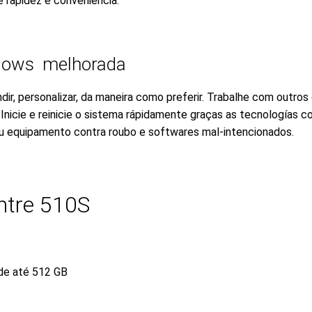
 rapidez e conveniência.
ndows melhorada
r, personalizar, da maneira como preferir. Trabalhe com outros
nicie e reinicie o sistema rápidamente graças as tecnologías c
eu equipamento contra roubo e softwares mal-intencionados.
ntre 510S
de até 512 GB