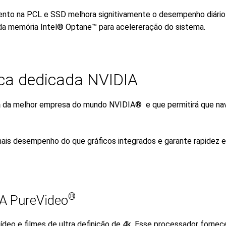
ento na PCL e SSD melhora signitivamente o desempenho diár
a da memória Intel® Optane™ para acelereração do sistema.
fica dedicada NVIDIA
a
da melhor empresa do mundo NVIDIA® e que permitirá que na
ais desempenho do que gráficos integrados e garante rapidez e
®
IA PureVideo
eo e filmes de ultra definição de 4k. Esse processador fornece