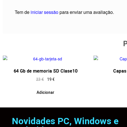
Tem de
iniciar sessão
para enviar uma avaliação.
P
64 Gb de memoria SD Clase10
Capas 
23
€
19
€
Adicionar
Novidades PC, Windows e