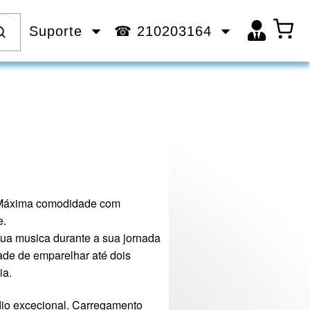
Suporte
☎ 210203164
 Máxima comodidade com
e.
sua musica durante a sua jornada
dade de emparelhar até dois
ia.
dio excecional. Carregamento