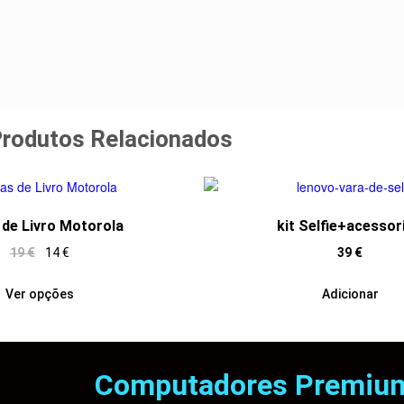
rodutos Relacionados
de Livro Motorola
kit Selfie+acessor
19
€
14
€
39
€
Ver opções
Adicionar
Computadores Premiu