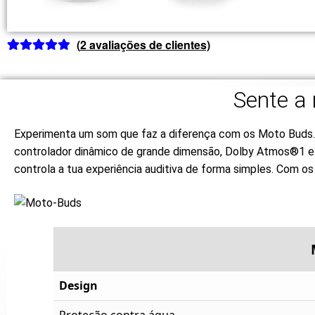
(
2
avaliações de clientes)
Classificado
1
com
5.00
em
Sente a
5 com base
em
classificação
Experimenta um som que faz a diferença com os Moto Buds. 
de cliente
controlador dinâmico de grande dimensão, Dolby Atmos®1 e so
controla a tua experiência auditiva de forma simples. Com 
Design