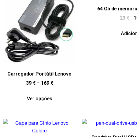
64 Gb de memori
23
€
1
Adicio
Carregador Portátil Lenovo
39
€
–
169
€
Ver opções