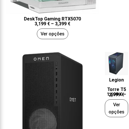
DeskTop Gaming RTX5070
3,199
€
–
3,399
€
Ver opções
Legion
Torre T5
1,699
€
–
2,199
€
Ver
opções