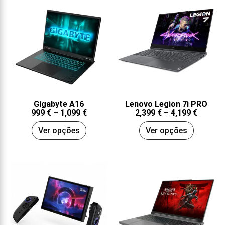
Gigabyte A16
Lenovo Legion 7i PRO
999
€
–
1,099
€
2,399
€
–
4,199
€
Ver opções
Ver opções