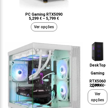
PC Gaming RTX5090
5,299
€
–
5,799
€
Ver opções
DeskTop
Gaming
RTX5060
2,599
€
–
2,999
€
Ver
opções