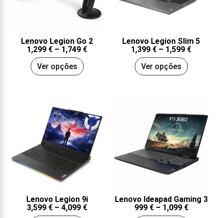
Lenovo Legion Go 2
Lenovo Legion Slim 5
1,299
€
–
1,749
€
1,399
€
–
1,599
€
Ver opções
Ver opções
Lenovo Legion 9i
Lenovo Ideapad Gaming 3
3,599
€
–
4,099
€
999
€
–
1,099
€