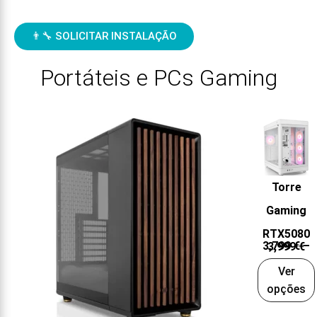
👨‍🔧 SOLICITAR INSTALAÇÃO
Portáteis e PCs Gaming
Torre
Gaming
RTX5080
3,799
€
–
3,999
€
Ver
opções