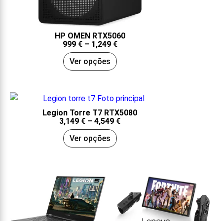
HP OMEN RTX5060
999
€
–
1,249
€
Ver opções
Legion Torre T7 RTX5080
3,149
€
–
4,549
€
Ver opções