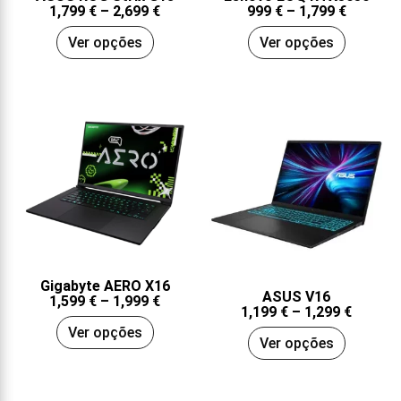
1,799
€
–
2,699
€
999
€
–
1,799
€
Ver opções
Ver opções
Gigabyte AERO X16
ASUS V16
1,599
€
–
1,999
€
1,199
€
–
1,299
€
Ver opções
Ver opções