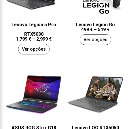
Lenovo Legion 5 Pro
Lenovo Legion Go
499
€
–
549
€
RTX5080
1,799
€
–
2,999
€
Ver opções
Ver opções
ASUS ROG Strix G18
Lenovo LOQ RTX5050