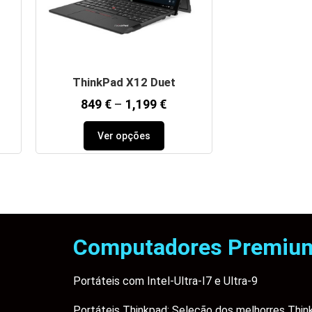
ThinkPad X12 Duet
849
€
–
1,199
€
Ver opções
Computadores Premiu
Portáteis com Intel-Ultra-I7 e Ultra-9
Portáteis Thinkpad: Seleção dos melhorres Thin