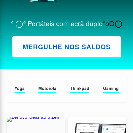
° ◯
°
Portáteis com ecrã duplo
oO
°
◯
MERGULHE NOS SALDOS
Yoga
Motorola
Thinkpad
Gaming