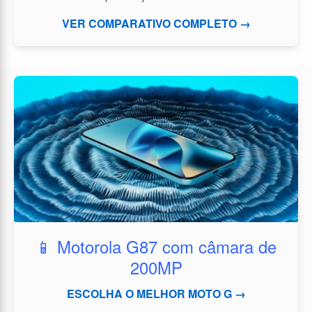
VER COMPARATIVO COMPLETO →
📱 Motorola G87 com câmara de
200MP
ESCOLHA O MELHOR MOTO G →