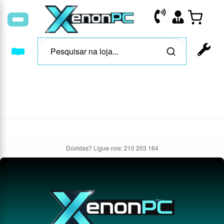
Mergulhe nos saldos da
XenonPC ° ◯°oO◯ °
Dúvidas? Ligue-nos:
210 203 164