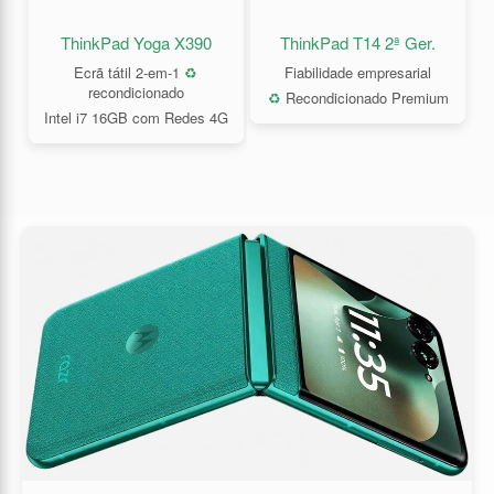
ThinkPad Yoga X390
ThinkPad T14 2ª Ger.
Ecrã tátil 2-em-1
♻️
Fiabilidade empresarial
recondicionado
♻️
Recondicionado Premium
Intel i7 16GB com Redes 4G