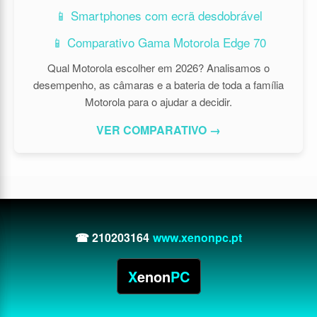
📱 Smartphones com ecrã desdobrável
📱 Comparativo Gama Motorola Edge 70
Qual Motorola escolher em 2026? Analisamos o
desempenho, as câmaras e a bateria de toda a família
Motorola para o ajudar a decidir.
VER COMPARATIVO →
☎ 210203164
www.xenonpc.pt
X
enon
PC