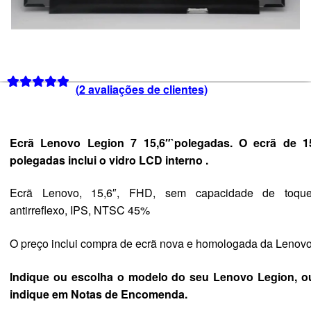
(
2
avaliações de clientes)
Classificado
1
com
5.00
em
5 com base
Ecrã Lenovo Legion 7 15,6″`polegadas. O ecrã de 1
em
polegadas inclui o vidro LCD interno .
classificação
de cliente
Ecrã Lenovo, 15,6″, FHD, sem capacidade de toque
antirreflexo, IPS, NTSC 45%
O preço inclui compra de ecrã nova e homologada da Lenov
Indique ou escolha o modelo do seu Lenovo Legion, o
indique em Notas de Encomenda.