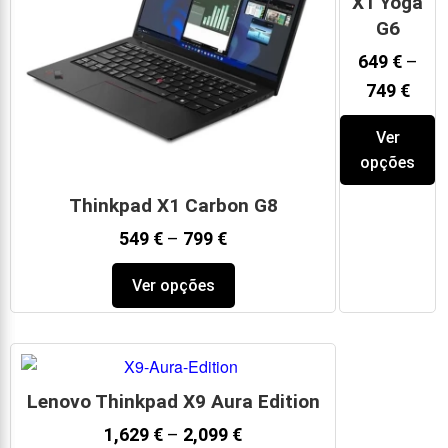
X1 Yoga
G6
649
€
–
749
€
Ver
opções
Thinkpad X1 Carbon G8
549
€
–
799
€
Ver opções
Lenovo Thinkpad X9 Aura Edition
1,629
€
–
2,099
€