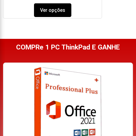
Ver opções
COMPRe 1 PC ThinkPad E GANHE