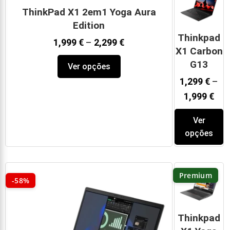
ThinkPad X1 2em1 Yoga Aura
Edition
Thinkpad
1,999
€
–
2,299
€
X1 Carbon
G13
Ver opções
1,299
€
–
1,999
€
Ver
opções
Premium
-58%
Thinkpad