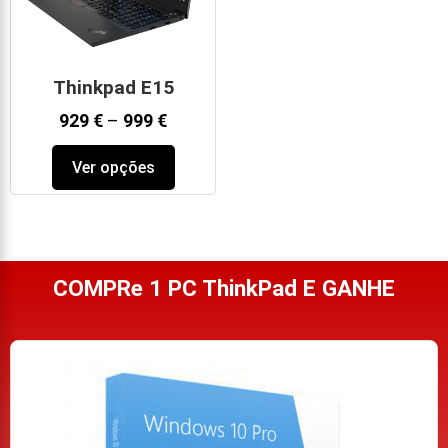
Thinkpad E15
929
€
–
999
€
Ver opções
COMPRe 1 PC ThinkPad E GANHE