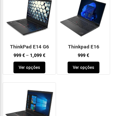
ThinkPad E14 G6
Thinkpad E16
999
€
–
1,099
€
999
€
Ver opções
Ver opções